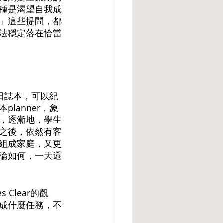
種是渴望自我成
」這些提問，都
法穩定落在恰當
的日誌本，可以紀
lanner，象
，逐漸地，學生
之後，依然有客
組成家庭，又更
論如何，一天還
Clear的觀
成什麼任務，不