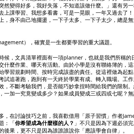
突然變得好多，我好失落，不知道該做什麼。」還有另一
去上課學習、我想多看書，可是一晃眼，一年又過去了！
上，身不由己地擺盪，一下子太多、一下子太少，總是無
anagement），確實是一生都要學習的重大議題。
時候，文具清單裡面有一項planner，也就是我們所稱
交什麼作業、哪天有活動。由於小學是沒有聯絡簿的，這本p
始學習規劃時間、按時完成該盡的責任。從這裡做為起點
考試追著跑，跑到有一天終於學業有成、轉入職場。工作
效，不斷考驗我們，是否能巧妙拿捏時間給我們的限制。
，一加一究竟變成多少？如果成員變成三或四或七呢？無
，在討論技巧之前，我喜歡借用「原子習慣」作者James 
題：「
你希望成為什麼樣的人？
」不只是因為下週必須完
的後果，更不只是因為誰誰誰說你「應該學會自律」。