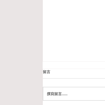
留言
撰寫留言......
腦科學與心理創傷