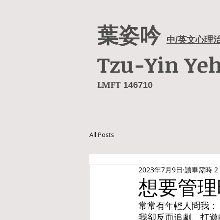
葉姿吟
中/英文心理
Tzu-Yin Ye
LMFT
146710
All Posts
2023年7月9日
讀畢需時 2
想要管理
常常有年輕人問我：
我卻反而追劇、打遊